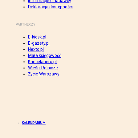
Informacje o nadawcy
Deklaracja dostępności
PARTNERZY
E-kiosk.pl
E-gazety.pl
Nexto.pl
Mała księgowość
Kancelarierp.pl
Wieści Rolnicze
Życie Warszawy
KALENDARIUM