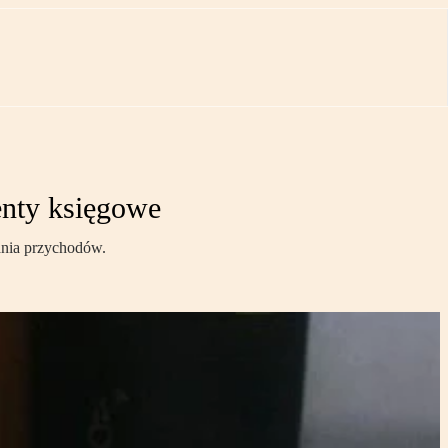
enty księgowe
ania przychodów.