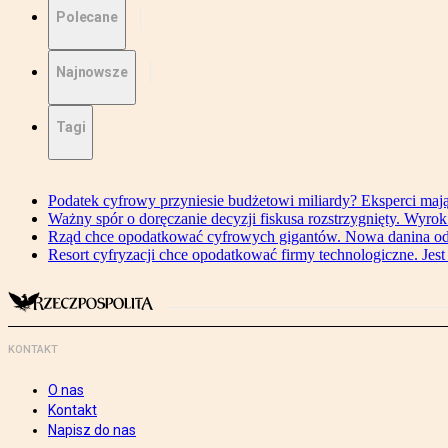
Polecane
Najnowsze
Tagi
Podatek cyfrowy przyniesie budżetowi miliardy? Eksperci maj
Ważny spór o doręczanie decyzji fiskusa rozstrzygnięty. Wyr
Rząd chce opodatkować cyfrowych gigantów. Nowa danina od
Resort cyfryzacji chce opodatkować firmy technologiczne. Jest
KONTAKT
O nas
Kontakt
Napisz do nas