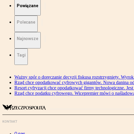
Powiązane
Polecane
Najnowsze
Tagi
Ważny spór o doręczanie decyzji fiskusa rozstrzygnięty. Wyr
Rząd chce opodatkować cyfrowych gigantów. Nowa danina od
Resort cyfryzacji chce opodatkować firmy technologiczne. Jest
Rząd chce podatku cyfrowego. Wicepremier mówi o naśladow
KONTAKT
O nas