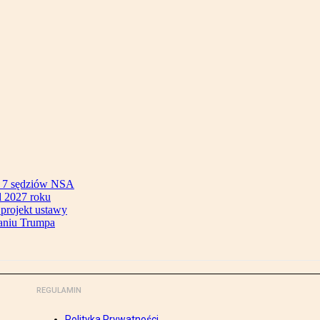
ok 7 sędziów NSA
 2027 roku
 projekt ustawy
aniu Trumpa
REGULAMIN
Polityka Prywatności