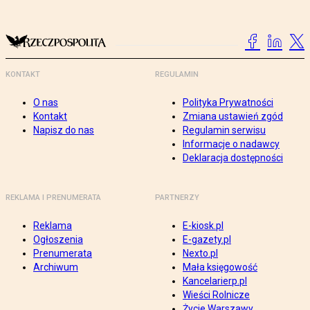
KONTAKT
REGULAMIN
O nas
Polityka Prywatności
Kontakt
Zmiana ustawień zgód
Napisz do nas
Regulamin serwisu
Informacje o nadawcy
Deklaracja dostępności
REKLAMA I PRENUMERATA
PARTNERZY
Reklama
E-kiosk.pl
Ogłoszenia
E-gazety.pl
Prenumerata
Nexto.pl
Archiwum
Mała księgowość
Kancelarierp.pl
Wieści Rolnicze
Życie Warszawy