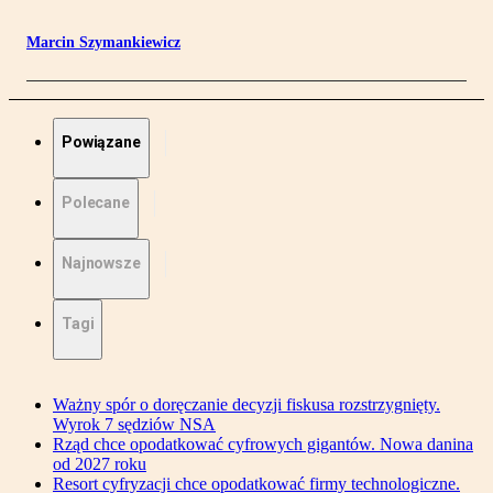
Marcin Szymankiewicz
Powiązane
Polecane
Najnowsze
Tagi
Ważny spór o doręczanie decyzji fiskusa rozstrzygnięty.
Wyrok 7 sędziów NSA
Rząd chce opodatkować cyfrowych gigantów. Nowa danina
od 2027 roku
Resort cyfryzacji chce opodatkować firmy technologiczne.