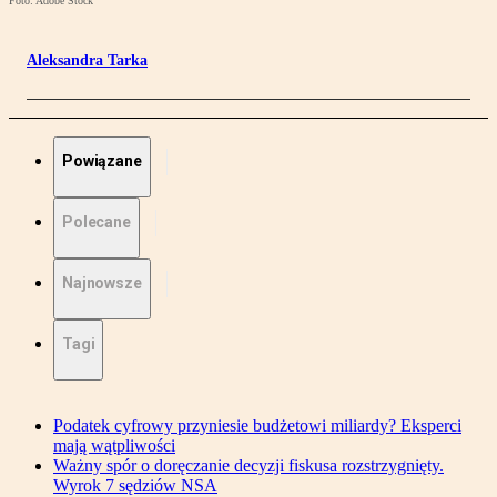
Foto: Adobe Stock
Aleksandra Tarka
Powiązane
Polecane
Najnowsze
Tagi
Podatek cyfrowy przyniesie budżetowi miliardy? Eksperci
mają wątpliwości
Ważny spór o doręczanie decyzji fiskusa rozstrzygnięty.
Wyrok 7 sędziów NSA