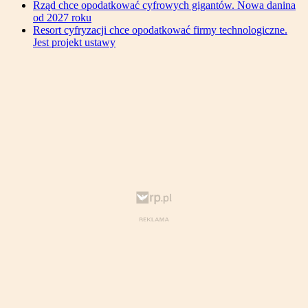
Rząd chce opodatkować cyfrowych gigantów. Nowa danina
od 2027 roku
Resort cyfryzacji chce opodatkować firmy technologiczne.
Jest projekt ustawy