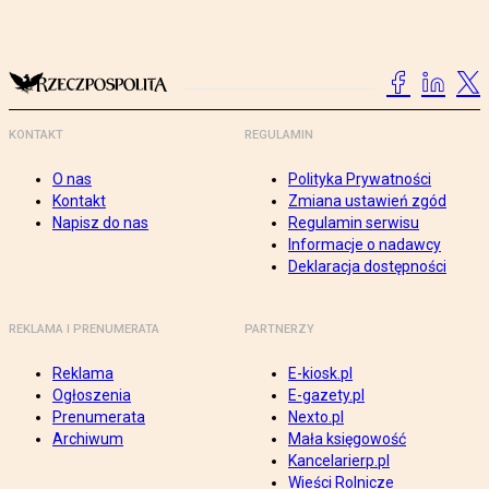
KONTAKT
REGULAMIN
O nas
Polityka Prywatności
Kontakt
Zmiana ustawień zgód
Napisz do nas
Regulamin serwisu
Informacje o nadawcy
Deklaracja dostępności
REKLAMA I PRENUMERATA
PARTNERZY
Reklama
E-kiosk.pl
Ogłoszenia
E-gazety.pl
Prenumerata
Nexto.pl
Archiwum
Mała księgowość
Kancelarierp.pl
Wieści Rolnicze