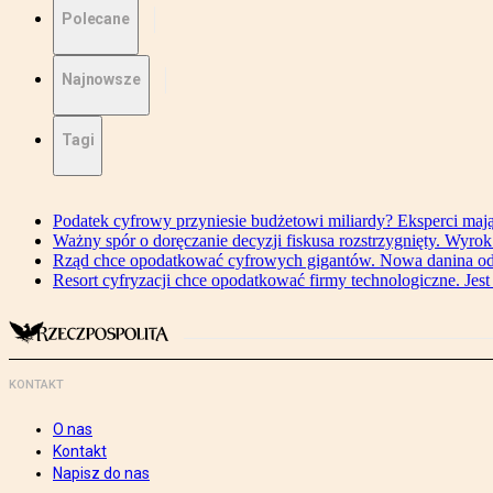
Polecane
Najnowsze
Tagi
Podatek cyfrowy przyniesie budżetowi miliardy? Eksperci maj
Ważny spór o doręczanie decyzji fiskusa rozstrzygnięty. Wyr
Rząd chce opodatkować cyfrowych gigantów. Nowa danina od
Resort cyfryzacji chce opodatkować firmy technologiczne. Jest
KONTAKT
O nas
Kontakt
Napisz do nas