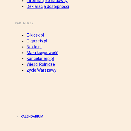
Informacje o nadawcy
Deklaracja dostępności
PARTNERZY
E-kiosk.pl
E-gazety.pl
Nexto.pl
Mała księgowość
Kancelarierp.pl
Wieści Rolnicze
Życie Warszawy
KALENDARIUM