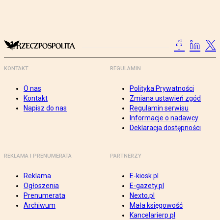
KONTAKT
REGULAMIN
O nas
Polityka Prywatności
Kontakt
Zmiana ustawień zgód
Napisz do nas
Regulamin serwisu
Informacje o nadawcy
Deklaracja dostępności
REKLAMA I PRENUMERATA
PARTNERZY
Reklama
E-kiosk.pl
Ogłoszenia
E-gazety.pl
Prenumerata
Nexto.pl
Archiwum
Mała księgowość
Kancelarierp.pl