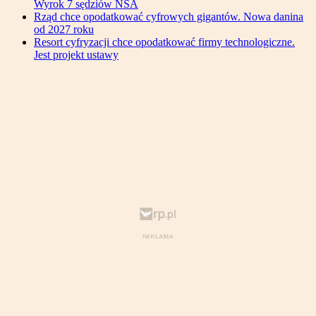
Wyrok 7 sędziów NSA
Rząd chce opodatkować cyfrowych gigantów. Nowa danina
od 2027 roku
Resort cyfryzacji chce opodatkować firmy technologiczne.
Jest projekt ustawy