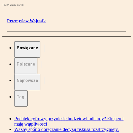
Foto: www.sxc.hu
Przemysław Wojtasik
Powiązane
Polecane
Najnowsze
Tagi
Podatek cyfrowy przyniesie budżetowi miliardy? Eksperci
mają wątpliwości
Ważny spór o doręczanie decyzji fiskusa rozstrzygnięty.