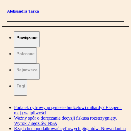
Aleksandra Tarka
Powiązane
Polecane
Najnowsze
Tagi
Podatek cyfrowy przyniesie budżetowi miliardy? Eksperci
mają wątpliwości
Ważny spór o doręczanie decyzji fiskusa rozstrzygnięty.
Wyrok 7 sędziów NSA
Rząd chce opodatkować cyfrowych gigantów. Nowa danina