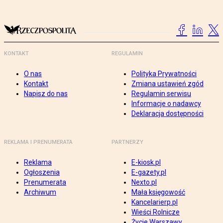
KONTAKT
REGULAMIN
O nas
Polityka Prywatności
Kontakt
Zmiana ustawień zgód
Napisz do nas
Regulamin serwisu
Informacje o nadawcy
Deklaracja dostępności
REKLAMA I PRENUMERATA
PARTNERZY
Reklama
E-kiosk.pl
Ogłoszenia
E-gazety.pl
Prenumerata
Nexto.pl
Archiwum
Mała księgowość
Kancelarierp.pl
Wieści Rolnicze
Życie Warszawy