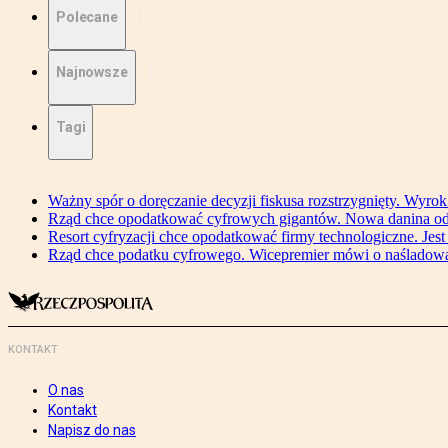
Polecane
Najnowsze
Tagi
Ważny spór o doręczanie decyzji fiskusa rozstrzygnięty. Wyr
Rząd chce opodatkować cyfrowych gigantów. Nowa danina od
Resort cyfryzacji chce opodatkować firmy technologiczne. Jest
Rząd chce podatku cyfrowego. Wicepremier mówi o naśladow
KONTAKT
O nas
Kontakt
Napisz do nas