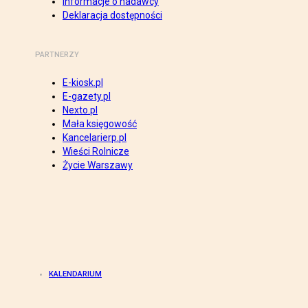
Informacje o nadawcy
Deklaracja dostępności
PARTNERZY
E-kiosk.pl
E-gazety.pl
Nexto.pl
Mała księgowość
Kancelarierp.pl
Wieści Rolnicze
Życie Warszawy
KALENDARIUM