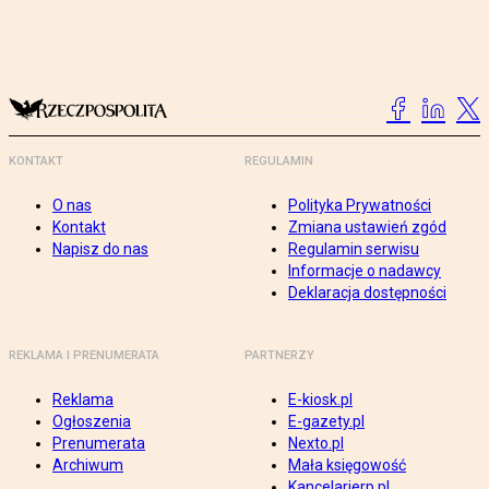
KONTAKT
REGULAMIN
O nas
Polityka Prywatności
Kontakt
Zmiana ustawień zgód
Napisz do nas
Regulamin serwisu
Informacje o nadawcy
Deklaracja dostępności
REKLAMA I PRENUMERATA
PARTNERZY
Reklama
E-kiosk.pl
Ogłoszenia
E-gazety.pl
Prenumerata
Nexto.pl
Archiwum
Mała księgowość
Kancelarierp.pl