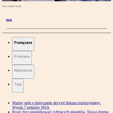
Foto: Adobe Stock
mat
Powiązane
Polecane
Najnowsze
Tagi
Ważny spór o doręczanie decyzji fiskusa rozstrzygnięty.
Wyrok 7 sędziów NSA
Rząd chce opodatkować cyfrowych gigantów. Nowa danina