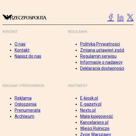
KONTAKT
REGULAMIN
O nas
Polityka Prywatności
Kontakt
Zmiana ustawień zgód
Napisz do nas
Regulamin serwisu
Informacje o nadawcy
Deklaracja dostępności
REKLAMA I PRENUMERATA
PARTNERZY
Reklama
E-kiosk.pl
Ogłoszenia
E-gazety.pl
Prenumerata
Nexto.pl
Archiwum
Mała księgowość
Kancelarierp.pl
Wieści Rolnicze
Życie Warszawy