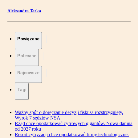
Aleksandra Tarka
Powiązane
Polecane
Najnowsze
Tagi
Ważny spór o doręczanie decyzji fiskusa rozstrzygnięty.
Wyrok 7 sędziów NSA
Rząd chce opodatkować cyfrowych gigantów. Nowa danina
od 2027 roku
Resort cyfryzacji chce opodatkować firmy technologiczne.