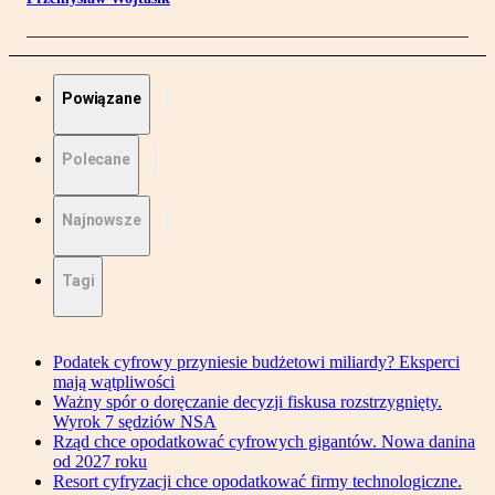
Powiązane
Polecane
Najnowsze
Tagi
Podatek cyfrowy przyniesie budżetowi miliardy? Eksperci
mają wątpliwości
Ważny spór o doręczanie decyzji fiskusa rozstrzygnięty.
Wyrok 7 sędziów NSA
Rząd chce opodatkować cyfrowych gigantów. Nowa danina
od 2027 roku
Resort cyfryzacji chce opodatkować firmy technologiczne.