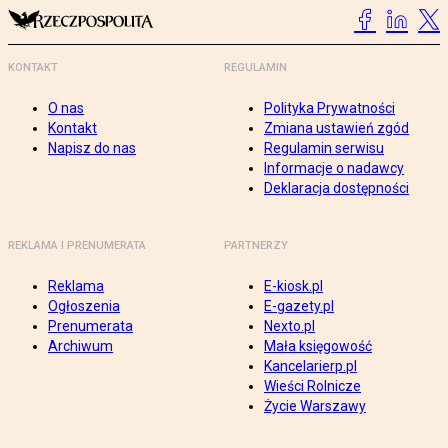
KONTAKT
REGULAMIN
O nas
Polityka Prywatności
Kontakt
Zmiana ustawień zgód
Napisz do nas
Regulamin serwisu
Informacje o nadawcy
Deklaracja dostępności
REKLAMA I PRENUMERATA
PARTNERZY
Reklama
E-kiosk.pl
Ogłoszenia
E-gazety.pl
Prenumerata
Nexto.pl
Archiwum
Mała księgowość
Kancelarierp.pl
Wieści Rolnicze
Życie Warszawy