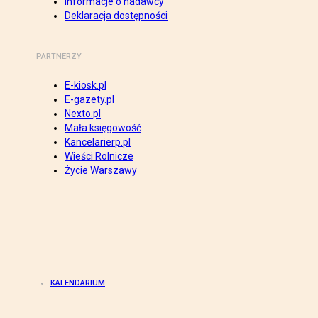
Informacje o nadawcy
Deklaracja dostępności
PARTNERZY
E-kiosk.pl
E-gazety.pl
Nexto.pl
Mała księgowość
Kancelarierp.pl
Wieści Rolnicze
Życie Warszawy
KALENDARIUM