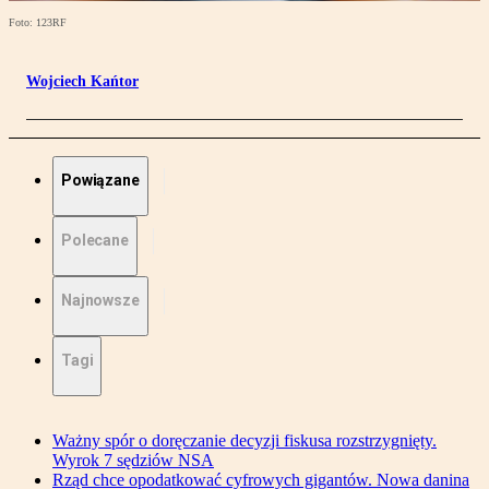
Foto: 123RF
Wojciech Kańtor
Powiązane
Polecane
Najnowsze
Tagi
Ważny spór o doręczanie decyzji fiskusa rozstrzygnięty.
Wyrok 7 sędziów NSA
Rząd chce opodatkować cyfrowych gigantów. Nowa danina