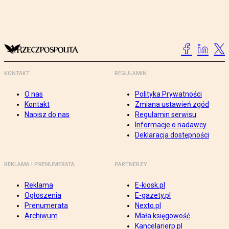
KONTAKT
REGULAMIN
O nas
Polityka Prywatności
Kontakt
Zmiana ustawień zgód
Napisz do nas
Regulamin serwisu
Informacje o nadawcy
Deklaracja dostępności
REKLAMA I PRENUMERATA
PARTNERZY
Reklama
E-kiosk.pl
Ogłoszenia
E-gazety.pl
Prenumerata
Nexto.pl
Archiwum
Mała księgowość
Kancelarierp.pl