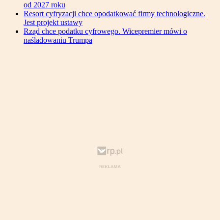
od 2027 roku
Resort cyfryzacji chce opodatkować firmy technologiczne.
Jest projekt ustawy
Rząd chce podatku cyfrowego. Wicepremier mówi o
naśladowaniu Trumpa