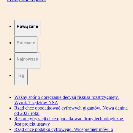
Powiązane
Polecane
Najnowsze
Tagi
Ważny spór o doręczanie decyzji fiskusa rozstrzygnięty.
Wyrok 7 sędziów NSA
Rząd chce opodatkować cyfrowych gigantów. Nowa danina
od 2027 roku
Resort cyfryzacji chce opodatkować firmy technologiczne.
Jest projekt ustawy
Rząd chce podatku cyfrowego. Wicepremier mówi o