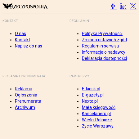
KONTAKT
REGULAMIN
O nas
Polityka Prywatności
Kontakt
Zmiana ustawień zgód
Napisz do nas
Regulamin serwisu
Informacje o nadawcy
Deklaracja dostępności
REKLAMA I PRENUMERATA
PARTNERZY
Reklama
E-kiosk.pl
Ogłoszenia
E-gazety.pl
Prenumerata
Nexto.pl
Archiwum
Mała księgowość
Kancelarierp.pl
Wieści Rolnicze
Życie Warszawy