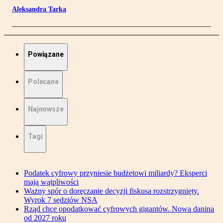
Aleksandra Tarka
Powiązane
Polecane
Najnowsze
Tagi
Podatek cyfrowy przyniesie budżetowi miliardy? Eksperci
mają wątpliwości
Ważny spór o doręczanie decyzji fiskusa rozstrzygnięty.
Wyrok 7 sędziów NSA
Rząd chce opodatkować cyfrowych gigantów. Nowa danina
od 2027 roku