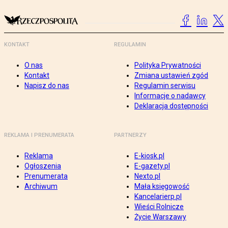
KONTAKT
REGULAMIN
O nas
Polityka Prywatności
Kontakt
Zmiana ustawień zgód
Napisz do nas
Regulamin serwisu
Informacje o nadawcy
Deklaracja dostępności
REKLAMA I PRENUMERATA
PARTNERZY
Reklama
E-kiosk.pl
Ogłoszenia
E-gazety.pl
Prenumerata
Nexto.pl
Archiwum
Mała księgowość
Kancelarierp.pl
Wieści Rolnicze
Życie Warszawy