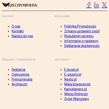
KONTAKT
REGULAMIN
O nas
Polityka Prywatności
Kontakt
Zmiana ustawień zgód
Napisz do nas
Regulamin serwisu
Informacje o nadawcy
Deklaracja dostępności
REKLAMA I PRENUMERATA
PARTNERZY
Reklama
E-kiosk.pl
Ogłoszenia
E-gazety.pl
Prenumerata
Nexto.pl
Archiwum
Mała księgowość
Kancelarierp.pl
Wieści Rolnicze
Życie Warszawy