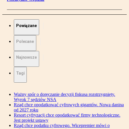
Powiązane
Polecane
Najnowsze
Tagi
Ważny spór o doręczanie decyzji fiskusa rozstrzygnięty.
Wyrok 7 sędziów NSA
Rząd chce opodatkować cyfrowych gigantów. Nowa danina
od 2027 roku
Resort cyfryzacji chce opodatkować firmy technologiczne.
Jest projekt ustawy
Rząd chce podatku cyfrowego. Wicepremier mówi o