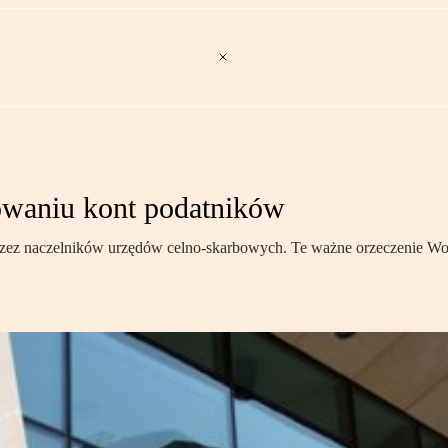
owaniu kont podatników
rzez naczelników urzędów celno-skarbowych. Te ważne orzeczenie W