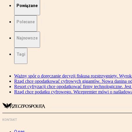
Powiązane
Polecane
Najnowsze
Tagi
Ważny spór o doręczanie decyzji fiskusa rozstrzygnięty. Wyr
Rząd chce opodatkować cyfrowych gigantów. Nowa danina od
Resort cyfryzacji chce opodatkować firmy technologiczne. Jest
Rząd chce podatku cyfrowego. Wicepremier mówi o naśladow
KONTAKT
O nas