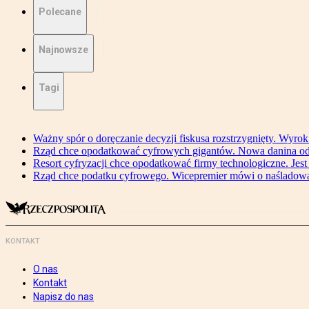
Polecane
Najnowsze
Tagi
Ważny spór o doręczanie decyzji fiskusa rozstrzygnięty. Wyr
Rząd chce opodatkować cyfrowych gigantów. Nowa danina od
Resort cyfryzacji chce opodatkować firmy technologiczne. Jest
Rząd chce podatku cyfrowego. Wicepremier mówi o naśladow
KONTAKT
O nas
Kontakt
Napisz do nas