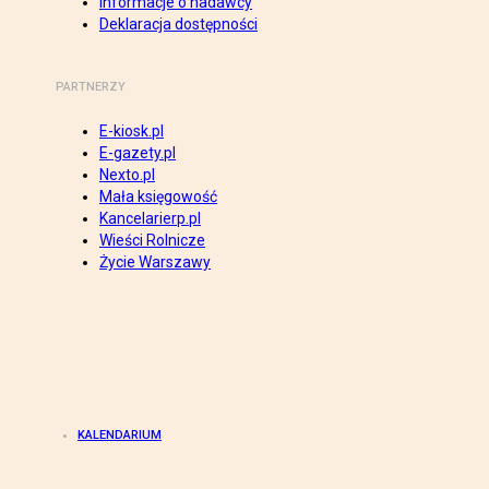
Informacje o nadawcy
Deklaracja dostępności
PARTNERZY
E-kiosk.pl
E-gazety.pl
Nexto.pl
Mała księgowość
Kancelarierp.pl
Wieści Rolnicze
Życie Warszawy
KALENDARIUM