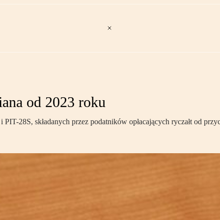
iana od 2023 roku
8 i PIT-28S, składanych przez podatników opłacających ryczałt od p