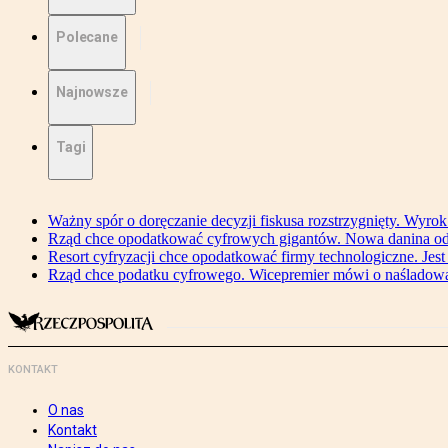
Polecane
Najnowsze
Tagi
Ważny spór o doręczanie decyzji fiskusa rozstrzygnięty. Wyr
Rząd chce opodatkować cyfrowych gigantów. Nowa danina od
Resort cyfryzacji chce opodatkować firmy technologiczne. Jest
Rząd chce podatku cyfrowego. Wicepremier mówi o naśladow
KONTAKT
O nas
Kontakt