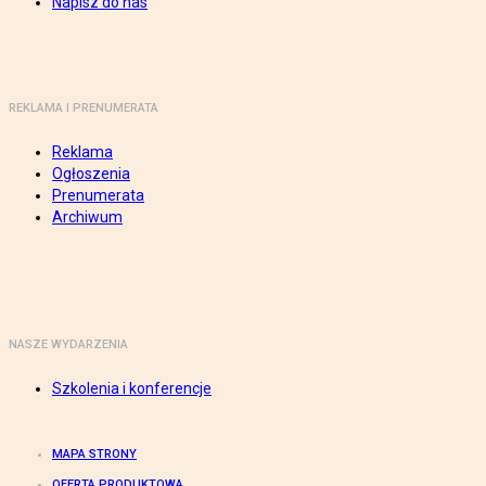
Napisz do nas
REKLAMA I PRENUMERATA
Reklama
Ogłoszenia
Prenumerata
Archiwum
NASZE WYDARZENIA
Szkolenia i konferencje
MAPA STRONY
OFERTA PRODUKTOWA