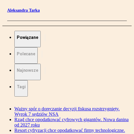
Aleksandra Tarka
Powiązane
Polecane
Najnowsze
Tagi
Ważny spór o doręczanie decyzji fiskusa rozstrzygnięty.
Wyrok 7 sędziów NSA
Rząd chce opodatkować cyfrowych gigantów. Nowa danina
od 2027 roku
Resort cyfryzacji chce opodatkować firmy technologiczne.