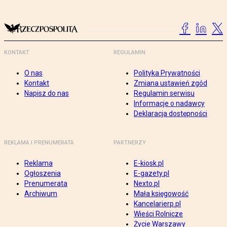
KONTAKT
REGULAMIN
O nas
Polityka Prywatności
Kontakt
Zmiana ustawień zgód
Napisz do nas
Regulamin serwisu
Informacje o nadawcy
Deklaracja dostępności
REKLAMA I PRENUMERATA
PARTNERZY
Reklama
E-kiosk.pl
Ogłoszenia
E-gazety.pl
Prenumerata
Nexto.pl
Archiwum
Mała księgowość
Kancelarierp.pl
Wieści Rolnicze
Życie Warszawy