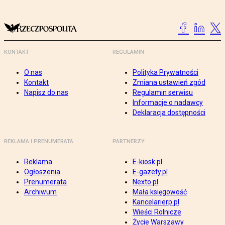
KONTAKT
REGULAMIN
O nas
Polityka Prywatności
Kontakt
Zmiana ustawień zgód
Napisz do nas
Regulamin serwisu
Informacje o nadawcy
Deklaracja dostępności
REKLAMA I PRENUMERATA
PARTNERZY
Reklama
E-kiosk.pl
Ogłoszenia
E-gazety.pl
Prenumerata
Nexto.pl
Archiwum
Mała księgowość
Kancelarierp.pl
Wieści Rolnicze
Życie Warszawy