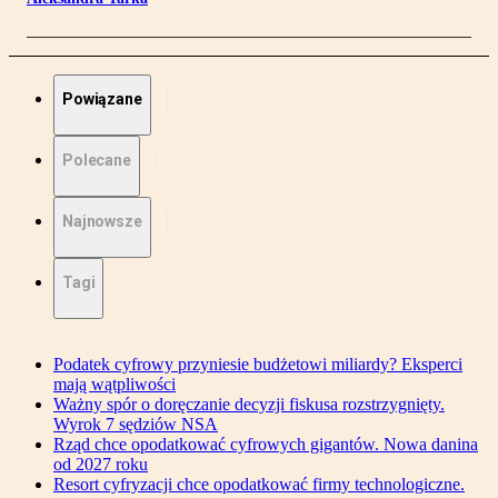
Powiązane
Polecane
Najnowsze
Tagi
Podatek cyfrowy przyniesie budżetowi miliardy? Eksperci
mają wątpliwości
Ważny spór o doręczanie decyzji fiskusa rozstrzygnięty.
Wyrok 7 sędziów NSA
Rząd chce opodatkować cyfrowych gigantów. Nowa danina
od 2027 roku
Resort cyfryzacji chce opodatkować firmy technologiczne.