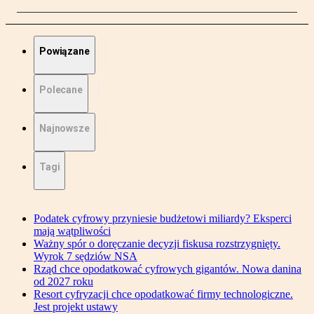
Powiązane
Polecane
Najnowsze
Tagi
Podatek cyfrowy przyniesie budżetowi miliardy? Eksperci
mają wątpliwości
Ważny spór o doręczanie decyzji fiskusa rozstrzygnięty.
Wyrok 7 sędziów NSA
Rząd chce opodatkować cyfrowych gigantów. Nowa danina
od 2027 roku
Resort cyfryzacji chce opodatkować firmy technologiczne.
Jest projekt ustawy