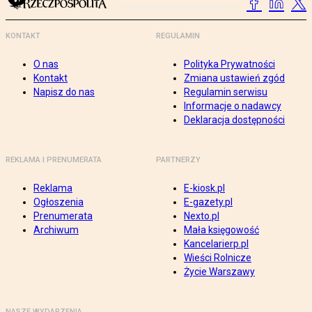
KONTAKT
REGULAMIN
O nas
Polityka Prywatności
Kontakt
Zmiana ustawień zgód
Napisz do nas
Regulamin serwisu
Informacje o nadawcy
Deklaracja dostępności
REKLAMA I PRENUMERATA
PARTNERZY
Reklama
E-kiosk.pl
Ogłoszenia
E-gazety.pl
Prenumerata
Nexto.pl
Archiwum
Mała księgowość
Kancelarierp.pl
Wieści Rolnicze
Życie Warszawy
NASZE WYDARZENIA