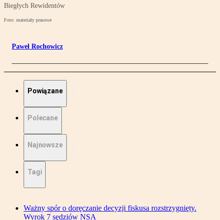
Biegłych Rewidentów
Foto: materiały prasowe
Paweł Rochowicz
Powiązane
Polecane
Najnowsze
Tagi
Ważny spór o doręczanie decyzji fiskusa rozstrzygnięty.
Wyrok 7 sędziów NSA