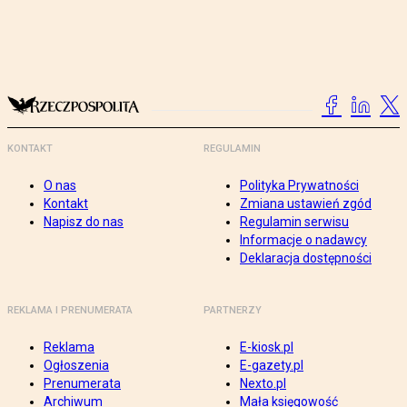
KONTAKT
REGULAMIN
O nas
Polityka Prywatności
Kontakt
Zmiana ustawień zgód
Napisz do nas
Regulamin serwisu
Informacje o nadawcy
Deklaracja dostępności
REKLAMA I PRENUMERATA
PARTNERZY
Reklama
E-kiosk.pl
Ogłoszenia
E-gazety.pl
Prenumerata
Nexto.pl
Archiwum
Mała księgowość