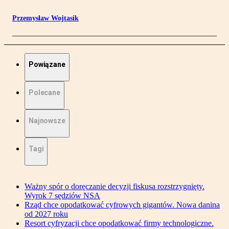
Przemysław Wojtasik
Powiązane
Polecane
Najnowsze
Tagi
Ważny spór o doręczanie decyzji fiskusa rozstrzygnięty.
Wyrok 7 sędziów NSA
Rząd chce opodatkować cyfrowych gigantów. Nowa danina
od 2027 roku
Resort cyfryzacji chce opodatkować firmy technologiczne.