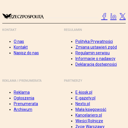
KONTAKT
REGULAMIN
O nas
Polityka Prywatności
Kontakt
Zmiana ustawień zgód
Napisz do nas
Regulamin serwisu
Informacje o nadawcy
Deklaracja dostępności
REKLAMA I PRENUMERATA
PARTNERZY
Reklama
E-kiosk.pl
Ogłoszenia
E-gazety.pl
Prenumerata
Nexto.pl
Archiwum
Mała księgowość
Kancelarierp.pl
Wieści Rolnicze
Życie Warszawy