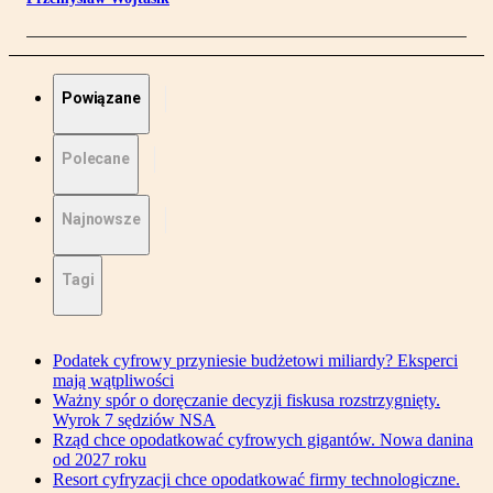
Powiązane
Polecane
Najnowsze
Tagi
Podatek cyfrowy przyniesie budżetowi miliardy? Eksperci
mają wątpliwości
Ważny spór o doręczanie decyzji fiskusa rozstrzygnięty.
Wyrok 7 sędziów NSA
Rząd chce opodatkować cyfrowych gigantów. Nowa danina
od 2027 roku
Resort cyfryzacji chce opodatkować firmy technologiczne.