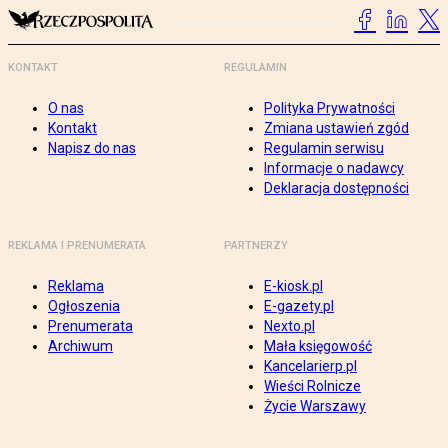
KONTAKT
REGULAMIN
O nas
Polityka Prywatności
Kontakt
Zmiana ustawień zgód
Napisz do nas
Regulamin serwisu
Informacje o nadawcy
Deklaracja dostępności
REKLAMA I PRENUMERATA
PARTNERZY
Reklama
E-kiosk.pl
Ogłoszenia
E-gazety.pl
Prenumerata
Nexto.pl
Archiwum
Mała księgowość
Kancelarierp.pl
Wieści Rolnicze
Życie Warszawy