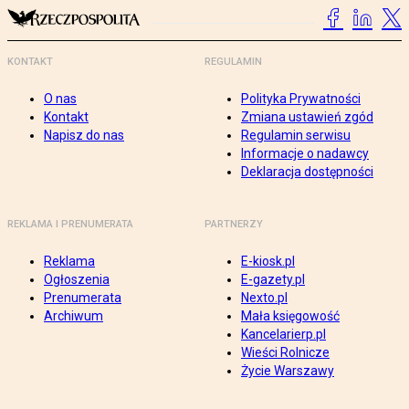
KONTAKT
REGULAMIN
O nas
Polityka Prywatności
Kontakt
Zmiana ustawień zgód
Napisz do nas
Regulamin serwisu
Informacje o nadawcy
Deklaracja dostępności
REKLAMA I PRENUMERATA
PARTNERZY
Reklama
E-kiosk.pl
Ogłoszenia
E-gazety.pl
Prenumerata
Nexto.pl
Archiwum
Mała księgowość
Kancelarierp.pl
Wieści Rolnicze
Życie Warszawy