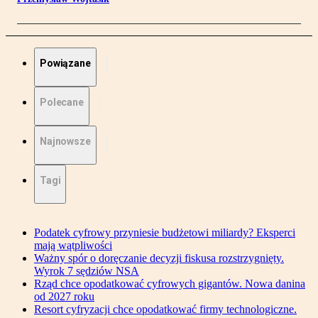
Powiązane
Polecane
Najnowsze
Tagi
Podatek cyfrowy przyniesie budżetowi miliardy? Eksperci
mają wątpliwości
Ważny spór o doręczanie decyzji fiskusa rozstrzygnięty.
Wyrok 7 sędziów NSA
Rząd chce opodatkować cyfrowych gigantów. Nowa danina
od 2027 roku
Resort cyfryzacji chce opodatkować firmy technologiczne.