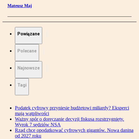
Mateusz Maj
Powiązane
Polecane
Najnowsze
Tagi
Podatek cyfrowy przyniesie budżetowi miliardy? Eksperci
mają wątpliwości
Ważny spór o doręczanie decyzji fiskusa rozstrzygnięty.
Wyrok 7 sędziów NSA
Rząd chce opodatkować cyfrowych gigantów. Nowa danina
od 2027 roku