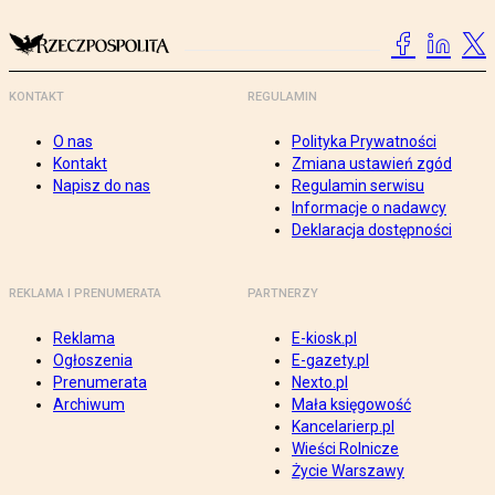
KONTAKT
REGULAMIN
O nas
Polityka Prywatności
Kontakt
Zmiana ustawień zgód
Napisz do nas
Regulamin serwisu
Informacje o nadawcy
Deklaracja dostępności
REKLAMA I PRENUMERATA
PARTNERZY
Reklama
E-kiosk.pl
Ogłoszenia
E-gazety.pl
Prenumerata
Nexto.pl
Archiwum
Mała księgowość
Kancelarierp.pl
Wieści Rolnicze
Życie Warszawy