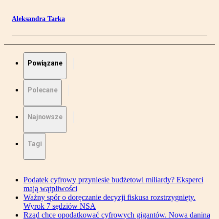
Aleksandra Tarka
Powiązane
Polecane
Najnowsze
Tagi
Podatek cyfrowy przyniesie budżetowi miliardy? Eksperci
mają wątpliwości
Ważny spór o doręczanie decyzji fiskusa rozstrzygnięty.
Wyrok 7 sędziów NSA
Rząd chce opodatkować cyfrowych gigantów. Nowa danina