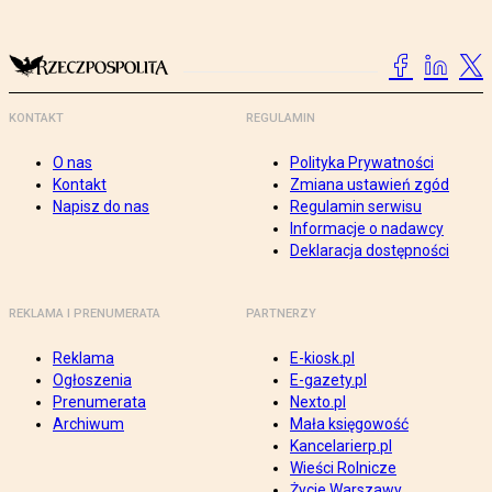
KONTAKT
REGULAMIN
O nas
Polityka Prywatności
Kontakt
Zmiana ustawień zgód
Napisz do nas
Regulamin serwisu
Informacje o nadawcy
Deklaracja dostępności
REKLAMA I PRENUMERATA
PARTNERZY
Reklama
E-kiosk.pl
Ogłoszenia
E-gazety.pl
Prenumerata
Nexto.pl
Archiwum
Mała księgowość
Kancelarierp.pl
Wieści Rolnicze
Życie Warszawy