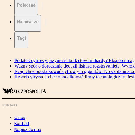
Polecane
Najnowsze
Tagi
Podatek cyfrowy przyniesie budżetowi miliardy? Eksperci maj
Ważny spór o doręczanie decyzji fiskusa rozstrzygnięty. Wyr
Rząd chce opodatkować cyfrowych gigantów. Nowa danina od
Resort cyfryzacji chce opodatkować firmy technologiczne. Jest
KONTAKT
O nas
Kontakt
Napisz do nas