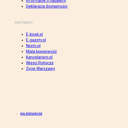
Informacje o nadawcy
Deklaracja dostępności
PARTNERZY
E-kiosk.pl
E-gazety.pl
Nexto.pl
Mała księgowość
Kancelarierp.pl
Wieści Rolnicze
Życie Warszawy
KALENDARIUM