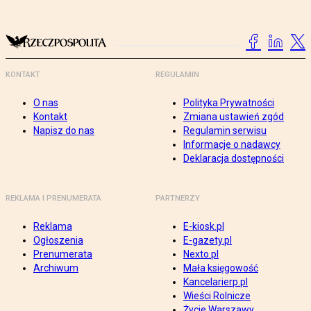
KONTAKT
REGULAMIN
O nas
Polityka Prywatności
Kontakt
Zmiana ustawień zgód
Napisz do nas
Regulamin serwisu
Informacje o nadawcy
Deklaracja dostępności
REKLAMA I PRENUMERATA
PARTNERZY
Reklama
E-kiosk.pl
Ogłoszenia
E-gazety.pl
Prenumerata
Nexto.pl
Archiwum
Mała księgowość
Kancelarierp.pl
Wieści Rolnicze
Życie Warszawy