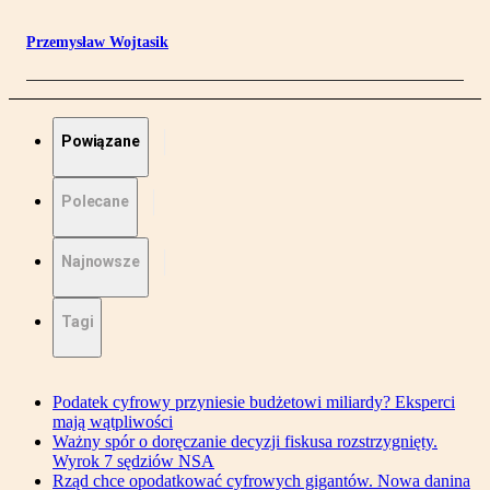
Przemysław Wojtasik
Powiązane
Polecane
Najnowsze
Tagi
Podatek cyfrowy przyniesie budżetowi miliardy? Eksperci
mają wątpliwości
Ważny spór o doręczanie decyzji fiskusa rozstrzygnięty.
Wyrok 7 sędziów NSA
Rząd chce opodatkować cyfrowych gigantów. Nowa danina