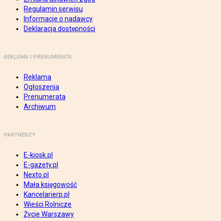
Regulamin serwisu
Informacje o nadawcy
Deklaracja dostępności
REKLAMA I PRENUMERATA
Reklama
Ogłoszenia
Prenumerata
Archiwum
PARTNERZY
E-kiosk.pl
E-gazety.pl
Nexto.pl
Mała księgowość
Kancelarierp.pl
Wieści Rolnicze
Życie Warszawy