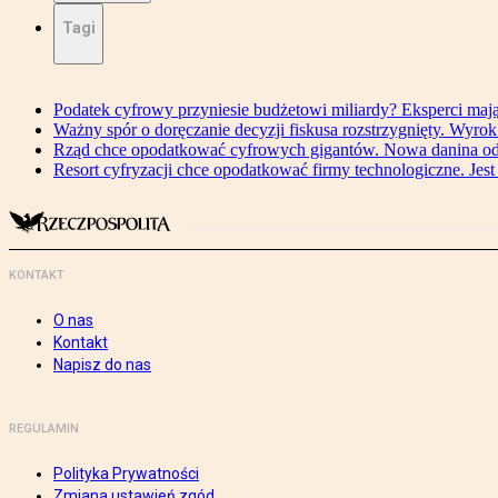
Tagi
Podatek cyfrowy przyniesie budżetowi miliardy? Eksperci maj
Ważny spór o doręczanie decyzji fiskusa rozstrzygnięty. Wyr
Rząd chce opodatkować cyfrowych gigantów. Nowa danina od
Resort cyfryzacji chce opodatkować firmy technologiczne. Jest
KONTAKT
O nas
Kontakt
Napisz do nas
REGULAMIN
Polityka Prywatności
Zmiana ustawień zgód