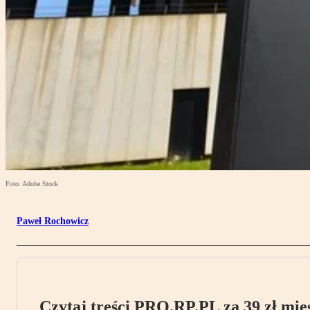
Foto: Adobe Stock
Paweł Rochowicz
Czytaj treści PRO.RP.PL za 39 zł mies