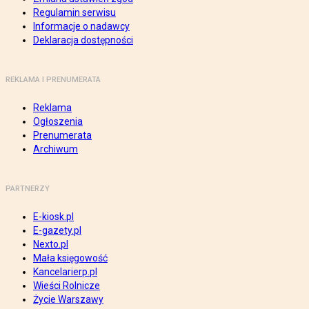
Regulamin serwisu
Informacje o nadawcy
Deklaracja dostępności
REKLAMA I PRENUMERATA
Reklama
Ogłoszenia
Prenumerata
Archiwum
PARTNERZY
E-kiosk.pl
E-gazety.pl
Nexto.pl
Mała księgowość
Kancelarierp.pl
Wieści Rolnicze
Życie Warszawy