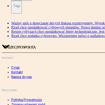
Tagi
Ważny spór o doręczanie decyzji fiskusa rozstrzygnięty. Wyr
Rząd chce opodatkować cyfrowych gigantów. Nowa danina od
Resort cyfryzacji chce opodatkować firmy technologiczne. Jest
Rząd chce podatku cyfrowego. Wicepremier mówi o naśladow
KONTAKT
O nas
Kontakt
Napisz do nas
REGULAMIN
Polityka Prywatności
Zmiana ustawień zgód