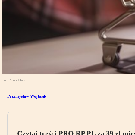
Foto: Adobe Stock
Przemysław Wojtasik
Czytaj treści PRO.RP.PL za 39 zł mies