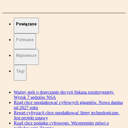
Powiązane
Polecane
Najnowsze
Tagi
Ważny spór o doręczanie decyzji fiskusa rozstrzygnięty.
Wyrok 7 sędziów NSA
Rząd chce opodatkować cyfrowych gigantów. Nowa danina
od 2027 roku
Resort cyfryzacji chce opodatkować firmy technologiczne.
Jest projekt ustawy
Rząd chce podatku cyfrowego. Wicepremier mówi o