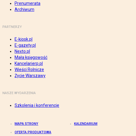
Prenumerata
Archiwum
PARTNERZY
E-kiosk.pl
E-gazety.pl
Nexto.pl
Mała księgowość
Kancelarierp.pl
Wieści Rolnicze
Życie Warszawy
NASZE WYDARZENIA
Szkolenia i konferencje
MAPA STRONY
KALENDARIUM
OFERTA PRODUKTOWA