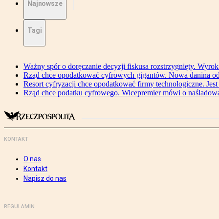
Najnowsze
Tagi
Ważny spór o doręczanie decyzji fiskusa rozstrzygnięty. Wyr
Rząd chce opodatkować cyfrowych gigantów. Nowa danina od
Resort cyfryzacji chce opodatkować firmy technologiczne. Jest
Rząd chce podatku cyfrowego. Wicepremier mówi o naśladow
KONTAKT
O nas
Kontakt
Napisz do nas
REGULAMIN