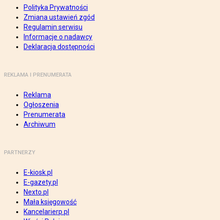
Polityka Prywatności
Zmiana ustawień zgód
Regulamin serwisu
Informacje o nadawcy
Deklaracja dostępności
REKLAMA I PRENUMERATA
Reklama
Ogłoszenia
Prenumerata
Archiwum
PARTNERZY
E-kiosk.pl
E-gazety.pl
Nexto.pl
Mała księgowość
Kancelarierp.pl