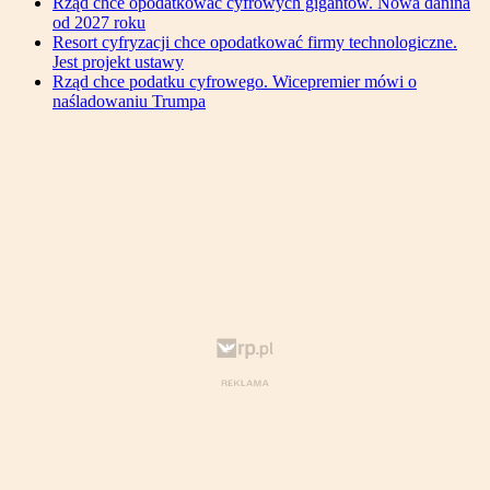
Rząd chce opodatkować cyfrowych gigantów. Nowa danina
od 2027 roku
Resort cyfryzacji chce opodatkować firmy technologiczne.
Jest projekt ustawy
Rząd chce podatku cyfrowego. Wicepremier mówi o
naśladowaniu Trumpa