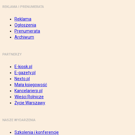
REKLAMA I PRENUMERATA
Reklama
Ogłoszenia
Prenumerata
Archiwum
PARTNERZY
E-kiosk.pl
E-gazety.pl
Nexto.pl
Mała księgowość
Kancelarierp.pl
Wieści Rolnicze
Życie Warszawy
NASZE WYDARZENIA
Szkolenia i konferencje