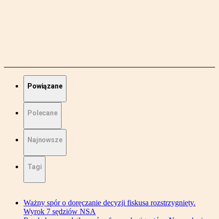
Powiązane
Polecane
Najnowsze
Tagi
Ważny spór o doręczanie decyzji fiskusa rozstrzygnięty.
Wyrok 7 sędziów NSA