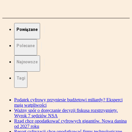
Powiązane
Polecane
Najnowsze
Tagi
Podatek cyfrowy przyniesie budżetowi miliardy? Eksperci
mają wątpliwości
Ważny spór o doręczanie decyzji fiskusa rozstrzygnięty.
Wyrok 7 sędziów NSA
Rząd chce opodatkować cyfrowych gigantów. Nowa danina
od 2027 roku
Resort cyfryzacji chce opodatkować firmy technologiczne.