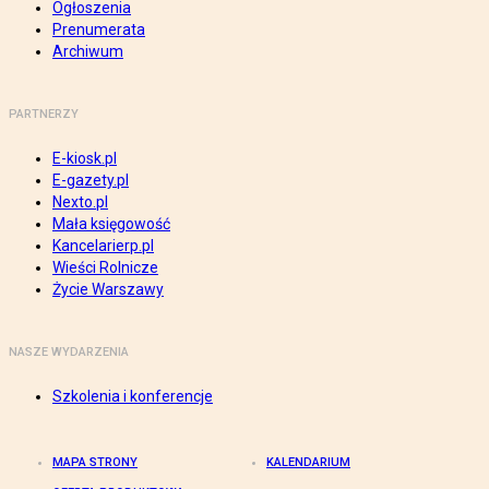
Ogłoszenia
Prenumerata
Archiwum
PARTNERZY
E-kiosk.pl
E-gazety.pl
Nexto.pl
Mała księgowość
Kancelarierp.pl
Wieści Rolnicze
Życie Warszawy
NASZE WYDARZENIA
Szkolenia i konferencje
MAPA STRONY
KALENDARIUM