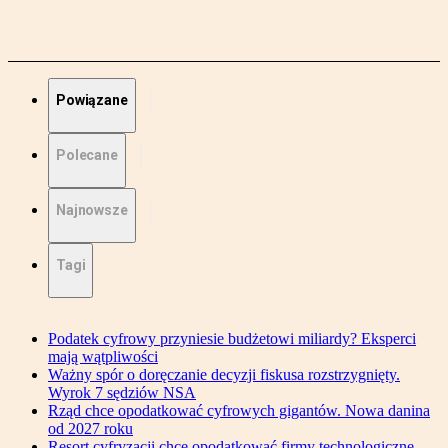
Powiązane
Polecane
Najnowsze
Tagi
Podatek cyfrowy przyniesie budżetowi miliardy? Eksperci
mają wątpliwości
Ważny spór o doręczanie decyzji fiskusa rozstrzygnięty.
Wyrok 7 sędziów NSA
Rząd chce opodatkować cyfrowych gigantów. Nowa danina
od 2027 roku
Resort cyfryzacji chce opodatkować firmy technologiczne.