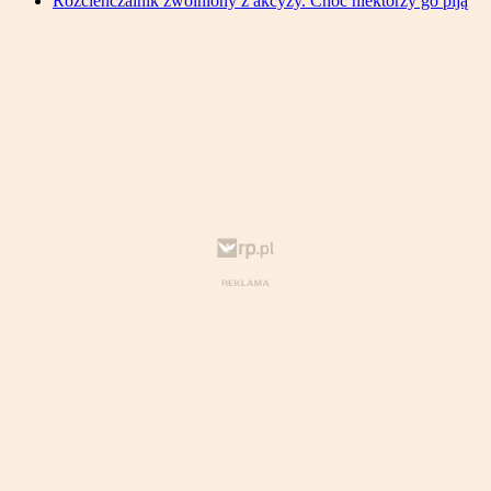
Rozcieńczalnik zwolniony z akcyzy. Choć niektórzy go piją