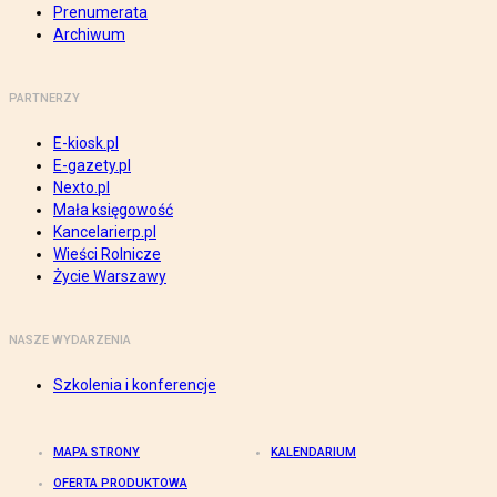
Prenumerata
Archiwum
PARTNERZY
E-kiosk.pl
E-gazety.pl
Nexto.pl
Mała księgowość
Kancelarierp.pl
Wieści Rolnicze
Życie Warszawy
NASZE WYDARZENIA
Szkolenia i konferencje
MAPA STRONY
KALENDARIUM
OFERTA PRODUKTOWA