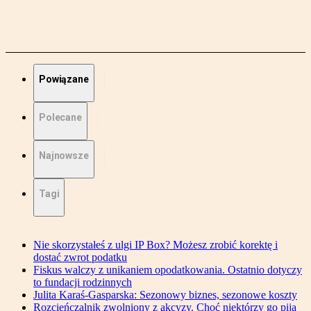
Powiązane
Polecane
Najnowsze
Tagi
Nie skorzystałeś z ulgi IP Box? Możesz zrobić korektę i
dostać zwrot podatku
Fiskus walczy z unikaniem opodatkowania. Ostatnio dotyczy
to fundacji rodzinnych
Julita Karaś-Gasparska: Sezonowy biznes, sezonowe koszty
Rozcieńczalnik zwolniony z akcyzy. Choć niektórzy go piją