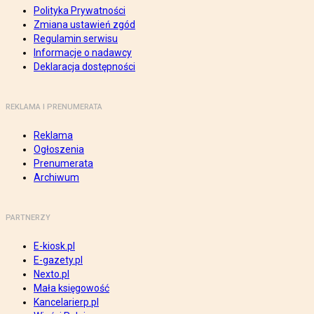
Polityka Prywatności
Zmiana ustawień zgód
Regulamin serwisu
Informacje o nadawcy
Deklaracja dostępności
REKLAMA I PRENUMERATA
Reklama
Ogłoszenia
Prenumerata
Archiwum
PARTNERZY
E-kiosk.pl
E-gazety.pl
Nexto.pl
Mała księgowość
Kancelarierp.pl