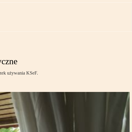
yczne
ązek używania KSeF.