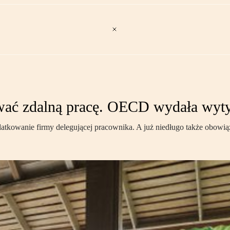
ać zdalną pracę. OECD wydała wyt
tkowanie firmy delegującej pracownika. A już niedługo także obowi