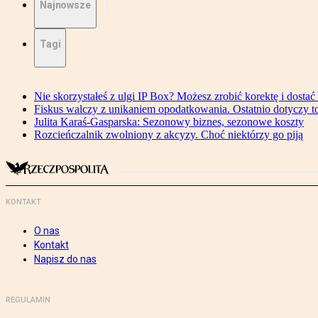
Najnowsze
Tagi
Nie skorzystałeś z ulgi IP Box? Możesz zrobić korektę i dosta
Fiskus walczy z unikaniem opodatkowania. Ostatnio dotyczy to
Julita Karaś-Gasparska: Sezonowy biznes, sezonowe koszty
Rozcieńczalnik zwolniony z akcyzy. Choć niektórzy go piją
KONTAKT
O nas
Kontakt
Napisz do nas
REGULAMIN