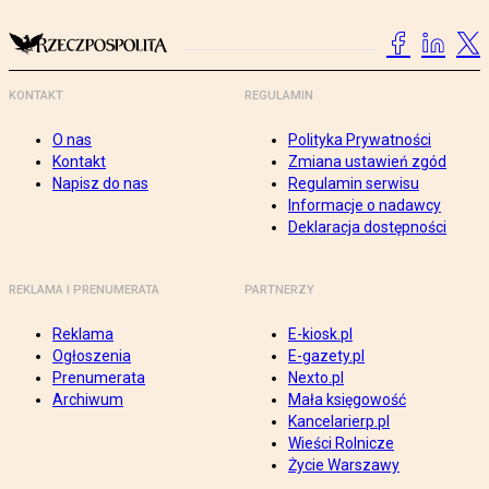
KONTAKT
REGULAMIN
O nas
Polityka Prywatności
Kontakt
Zmiana ustawień zgód
Napisz do nas
Regulamin serwisu
Informacje o nadawcy
Deklaracja dostępności
REKLAMA I PRENUMERATA
PARTNERZY
Reklama
E-kiosk.pl
Ogłoszenia
E-gazety.pl
Prenumerata
Nexto.pl
Archiwum
Mała księgowość
Kancelarierp.pl
Wieści Rolnicze
Życie Warszawy