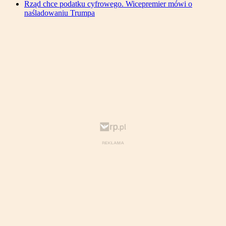
Rząd chce podatku cyfrowego. Wicepremier mówi o
naśladowaniu Trumpa