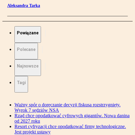
Aleksandra Tarka
Powiązane
Polecane
Najnowsze
Tagi
Ważny spór o doręczanie decyzji fiskusa rozstrzygnięty.
Wyrok 7 sędziów NSA
Rząd chce opodatkować cyfrowych gigantów. Nowa danina
od 2027 roku
Resort cyfryzacji chce opodatkować firmy technologiczne.
Jest projekt ustawy