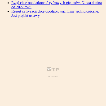
Rząd chce opodatkować cyfrowych gigantów. Nowa danina
od 2027 roku
Resort cyfryzacji chce opodatkować firmy technologiczne.
Jest projekt ustawy