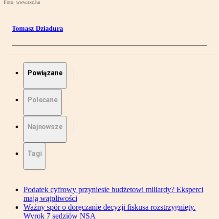
Foto: www.sxc.hu
Tomasz Dziadura
Powiązane
Polecane
Najnowsze
Tagi
Podatek cyfrowy przyniesie budżetowi miliardy? Eksperci
mają wątpliwości
Ważny spór o doręczanie decyzji fiskusa rozstrzygnięty.
Wyrok 7 sędziów NSA