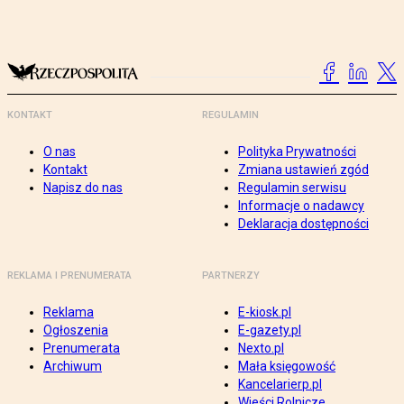
KONTAKT
REGULAMIN
O nas
Polityka Prywatności
Kontakt
Zmiana ustawień zgód
Napisz do nas
Regulamin serwisu
Informacje o nadawcy
Deklaracja dostępności
REKLAMA I PRENUMERATA
PARTNERZY
Reklama
E-kiosk.pl
Ogłoszenia
E-gazety.pl
Prenumerata
Nexto.pl
Archiwum
Mała księgowość
Kancelarierp.pl
Wieści Rolnicze