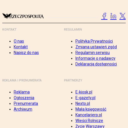
KONTAKT
REGULAMIN
O nas
Polityka Prywatności
Kontakt
Zmiana ustawień zgód
Napisz do nas
Regulamin serwisu
Informacje o nadawcy
Deklaracja dostępności
REKLAMA I PRENUMERATA
PARTNERZY
Reklama
E-kiosk.pl
Ogłoszenia
E-gazety.pl
Prenumerata
Nexto.pl
Archiwum
Mała księgowość
Kancelarierp.pl
Wieści Rolnicze
Życie Warszawy