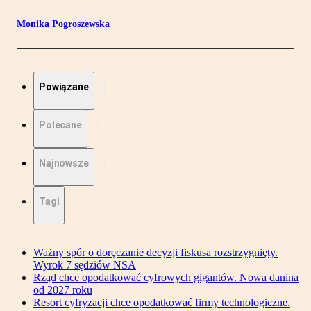
Monika Pogroszewska
Powiązane
Polecane
Najnowsze
Tagi
Ważny spór o doręczanie decyzji fiskusa rozstrzygnięty.
Wyrok 7 sędziów NSA
Rząd chce opodatkować cyfrowych gigantów. Nowa danina
od 2027 roku
Resort cyfryzacji chce opodatkować firmy technologiczne.