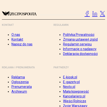
KONTAKT
REGULAMIN
O nas
Polityka Prywatności
Kontakt
Zmiana ustawień zgód
Napisz do nas
Regulamin serwisu
Informacje o nadawcy
Deklaracja dostępności
REKLAMA I PRENUMERATA
PARTNERZY
Reklama
E-kiosk.pl
Ogłoszenia
E-gazety.pl
Prenumerata
Nexto.pl
Archiwum
Mała księgowość
Kancelarierp.pl
Wieści Rolnicze
Życie Warszawy