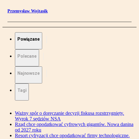
Przemysław Wojtasik
Powiązane
Polecane
Najnowsze
Tagi
Ważny spór o doręczanie decyzji fiskusa rozstrzygnięty.
Wyrok 7 sędziów NSA
Rząd chce opodatkować cyfrowych gigantów. Nowa danina
od 2027 roku
Resort cyfryzacji chce opodatkować firmy technologiczne.