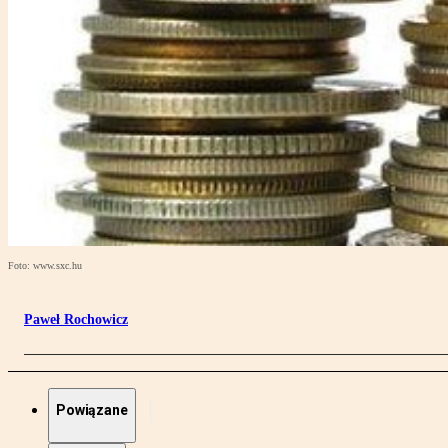
Foto: www.sxc.hu
Paweł Rochowicz
Powiązane