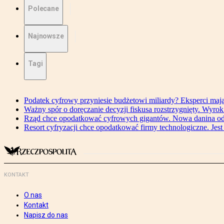
Polecane
Najnowsze
Tagi
Podatek cyfrowy przyniesie budżetowi miliardy? Eksperci maj
Ważny spór o doręczanie decyzji fiskusa rozstrzygnięty. Wyr
Rząd chce opodatkować cyfrowych gigantów. Nowa danina od
Resort cyfryzacji chce opodatkować firmy technologiczne. Jest
KONTAKT
O nas
Kontakt
Napisz do nas