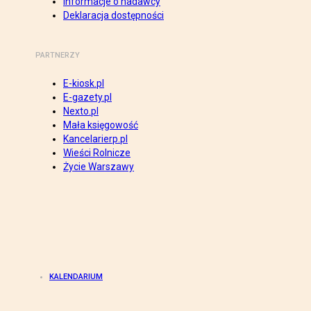
Informacje o nadawcy
Deklaracja dostępności
PARTNERZY
E-kiosk.pl
E-gazety.pl
Nexto.pl
Mała księgowość
Kancelarierp.pl
Wieści Rolnicze
Życie Warszawy
KALENDARIUM