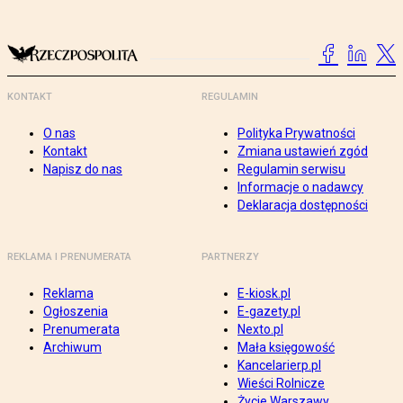
KONTAKT
REGULAMIN
O nas
Polityka Prywatności
Kontakt
Zmiana ustawień zgód
Napisz do nas
Regulamin serwisu
Informacje o nadawcy
Deklaracja dostępności
REKLAMA I PRENUMERATA
PARTNERZY
Reklama
E-kiosk.pl
Ogłoszenia
E-gazety.pl
Prenumerata
Nexto.pl
Archiwum
Mała księgowość
Kancelarierp.pl
Wieści Rolnicze
Życie Warszawy