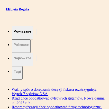
Elżbieta Rogala
Powiązane
Polecane
Najnowsze
Tagi
Ważny spór o doręczanie decyzji fiskusa rozstrzygnięty.
Wyrok 7 sędziów NSA
Rząd chce opodatkować cyfrowych gigantów. Nowa danina
od 2027 roku
Resort cyfryzacji chce opodatkować firmy technologiczne.