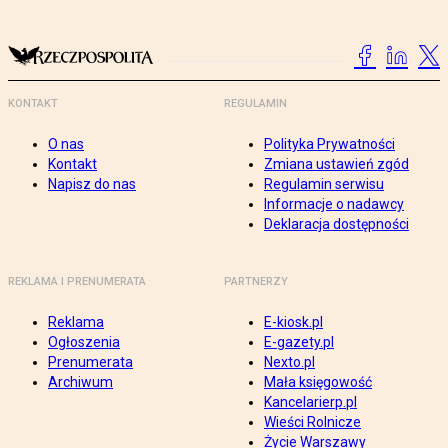
KONTAKT
REGULAMIN
O nas
Polityka Prywatności
Kontakt
Zmiana ustawień zgód
Napisz do nas
Regulamin serwisu
Informacje o nadawcy
Deklaracja dostępności
REKLAMA I PRENUMERATA
PARTNERZY
Reklama
E-kiosk.pl
Ogłoszenia
E-gazety.pl
Prenumerata
Nexto.pl
Archiwum
Mała księgowość
Kancelarierp.pl
Wieści Rolnicze
Życie Warszawy