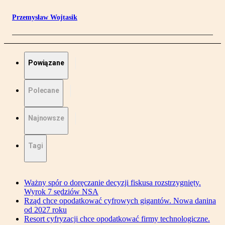
Przemysław Wojtasik
Powiązane
Polecane
Najnowsze
Tagi
Ważny spór o doręczanie decyzji fiskusa rozstrzygnięty.
Wyrok 7 sędziów NSA
Rząd chce opodatkować cyfrowych gigantów. Nowa danina
od 2027 roku
Resort cyfryzacji chce opodatkować firmy technologiczne.