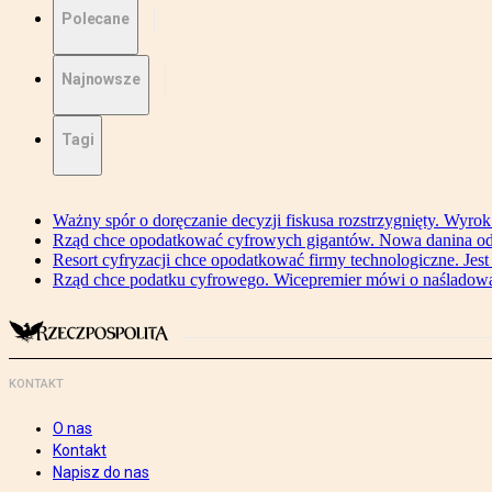
Polecane
Najnowsze
Tagi
Ważny spór o doręczanie decyzji fiskusa rozstrzygnięty. Wyr
Rząd chce opodatkować cyfrowych gigantów. Nowa danina od
Resort cyfryzacji chce opodatkować firmy technologiczne. Jest
Rząd chce podatku cyfrowego. Wicepremier mówi o naśladow
KONTAKT
O nas
Kontakt
Napisz do nas