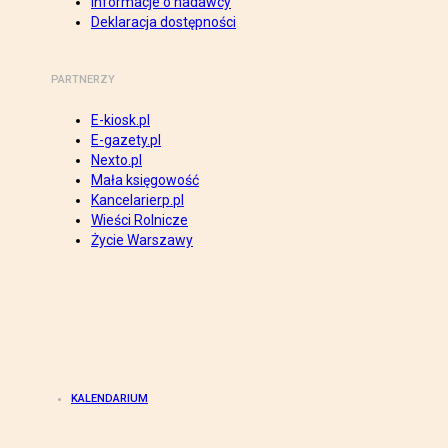
Informacje o nadawcy
Deklaracja dostępności
PARTNERZY
E-kiosk.pl
E-gazety.pl
Nexto.pl
Mała księgowość
Kancelarierp.pl
Wieści Rolnicze
Życie Warszawy
KALENDARIUM