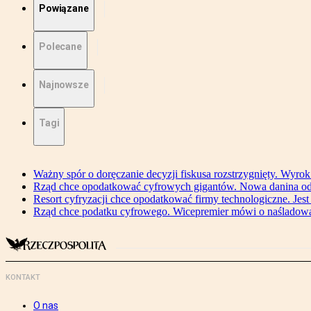
Powiązane
Polecane
Najnowsze
Tagi
Ważny spór o doręczanie decyzji fiskusa rozstrzygnięty. Wyr
Rząd chce opodatkować cyfrowych gigantów. Nowa danina od
Resort cyfryzacji chce opodatkować firmy technologiczne. Jest
Rząd chce podatku cyfrowego. Wicepremier mówi o naśladow
KONTAKT
O nas