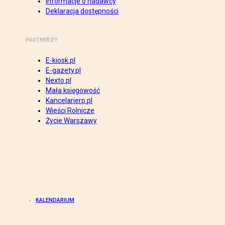
Informacje o nadawcy
Deklaracja dostępności
PARTNERZY
E-kiosk.pl
E-gazety.pl
Nexto.pl
Mała księgowość
Kancelarierp.pl
Wieści Rolnicze
Życie Warszawy
KALENDARIUM