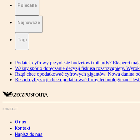
Polecane
Najnowsze
Tagi
Podatek cyfrowy przyniesie budżetowi miliardy? Eksperci maj
Ważny spór o doręczanie decyzji fiskusa rozstrzygnięty. Wyr
Rząd chce opodatkować cyfrowych gigantów. Nowa danina od
Resort cyfryzacji chce opodatkować firmy technologiczne. Jest
KONTAKT
O nas
Kontakt
Napisz do nas