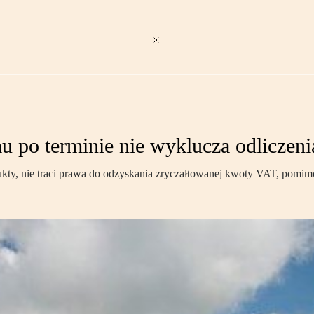
u po terminie nie wyklucza odliczeni
odukty, nie traci prawa do odzyskania zryczałtowanej kwoty VAT, pom